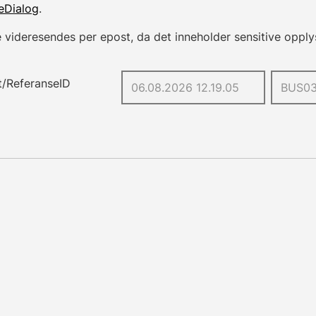
eDialog
.
 videresendes per epost, da det inneholder sensitive opply
t
/
ReferanseID