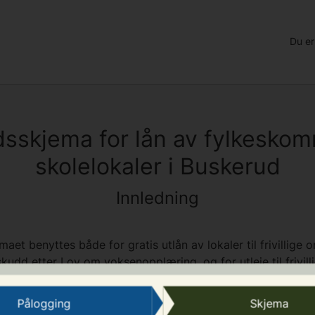
Du er
sskjema for lån av fylkesko
skolelokaler i Buskerud
Innledning
et benyttes både for gratis utlån av lokaler til frivillige 
kudd etter Lov om voksenopplæring, og for utleie til frivill
g og foreninger i Buskerud, samt offentlige kommunale og st
kerud (unntatt kommunale og statlige selskaper).
Pålogging
Skjema