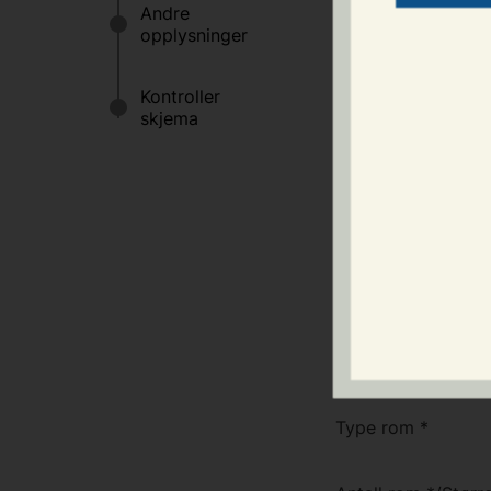
Fyll ut skjema for 
Søknaden må være 
låntaker/leietaker.
SØKNAD OM LÅN
Søknad til
*
SØKNAD OM LOK
Type rom
*