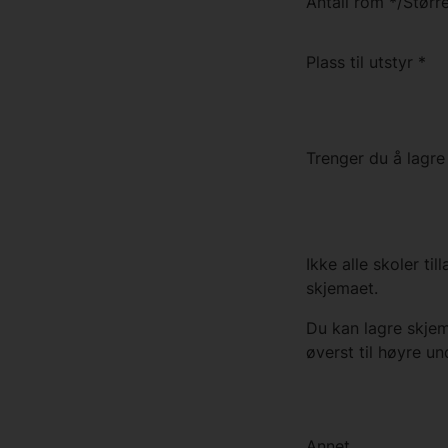
Antall rom
*
/
Større
Plass til utstyr
*
Trenger du å lagre
Ikke alle skoler til
skjemaet.
Du kan lagre skjem
øverst til høyre un
Annet