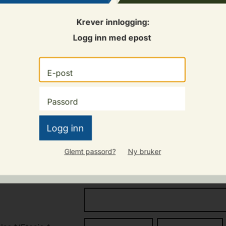
hvert låne- og leieforhold.
Krever innlogging:
undertegnet av person over 18 år, med kompetanse til å f
Logg inn med epost
Logg inn
Glemt passord?
Ny bruker
ALE