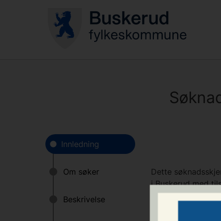
Søknad
Dette søknadsskjema
i Buskerud med tils
organisasjoner, la
virksomheter i Bus