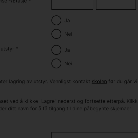
lse
*
/
Etasje
*
Ja
Nei
 utstyr
*
Ja
Nei
later lagring av utstyr. Vennligst kontakt
skolen
før du går v
aet ved å klikke "Lagre" nederst og fortsette etterpå. Klik
der ditt navn for å få tilgang til dine påbegynte skjemaer.