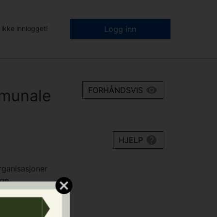
 ikke innlogget!
Logg inn
FORHÅNDSVIS
mmunale
HJELP
organisasjoner
ige
atlige