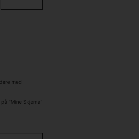
idere med
k på "Mine Skjema"