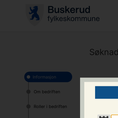
Søknad
Hvem kan søke?
Bedrifter som ønsk
må bedriften være 
lærebedrift eller v