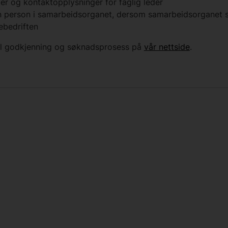
r og kontaktopplysninger for faglig leder
 en person i samarbeidsorganet, dersom samarbeidsorganet s
ebedriften
il godkjenning og søknadsprosess på
vår nettside
.