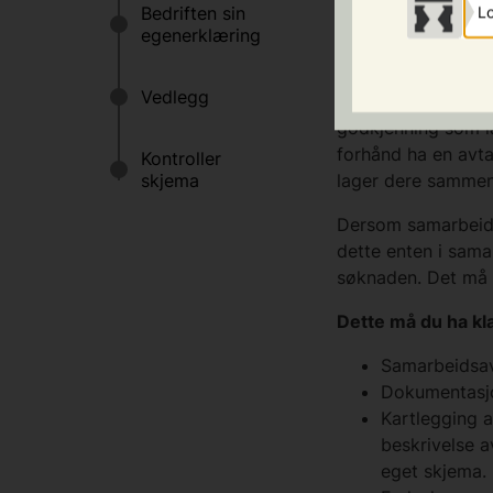
Lo
Samarbeidsorgan 
Samarbeidsorgan f
inntak og opplærin
godkjenning som l
forhånd ha en avt
lager dere samme
Dersom samarbeids
dette enten i sama
søknaden. Det må g
Dette må du ha kla
Samarbeidsavt
Dokumentasjo
Kartlegging a
beskrivelse 
eget skjema.