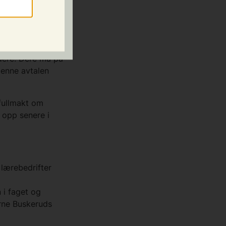
ksomheter om
u selv søke om
dere. Dere må på
enne avtalen
fullmakt om
 opp senere i
 lærebedrifter
 i faget og
rne Buskeruds