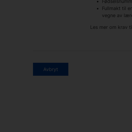
Fødselsnumme
Fullmakt til
vegne av lær
Les mer om krav t
Avbryt