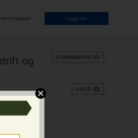
 ikke innlogget!
Logg inn
FORHÅNDSVIS
rift og
HJELP
tte lærlinger,
stendig