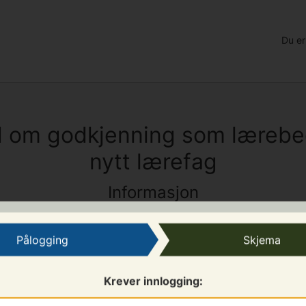
Du er
 om godkjenning som lærebed
nytt lærefag
Informasjon
Pålogging
Skjema
er å ansette lærlinger og har adresse i Buskerud. For å anse
Krever innlogging:
godkjent som lærebedrift i sitt fylke. Du kan være en selv
ære tilknyttet et samarbeidsorgan for lærebedrifter.