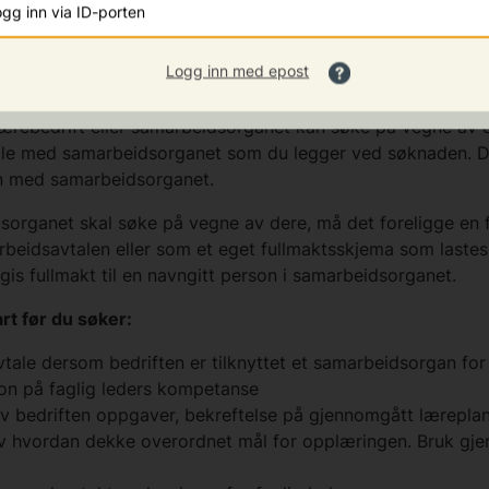
gg inn via ID-porten
for lærebedrifter
Logg inn med epost
or lærebedrifter er et samarbeid mellom bedrifter og vir
g av lærlinger. Er du en del av et samarbeidsorgan, kan d
ærebedrift eller samarbeidsorganet kan søke på vegne av 
ale med samarbeidsorganet som du legger ved søknaden. D
n med samarbeidsorganet.
organet skal søke på vegne av dere, må det foreligge en 
rbeidsavtalen eller som et eget fullmaktsskjema som lastes
is fullmakt til en navngitt person i samarbeidsorganet.
rt før du søker:
ale dersom bedriften er tilknyttet et samarbeidsorgan for
n på faglig leders kompetanse
v bedriften oppgaver, bekreftelse på gjennomgått læreplan
av hvordan dekke overordnet mål for opplæringen. Bruk gje